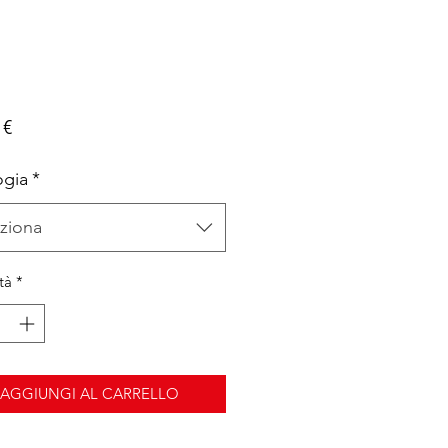
Prezzo
 €
ogia
*
ziona
tà
*
AGGIUNGI AL CARRELLO