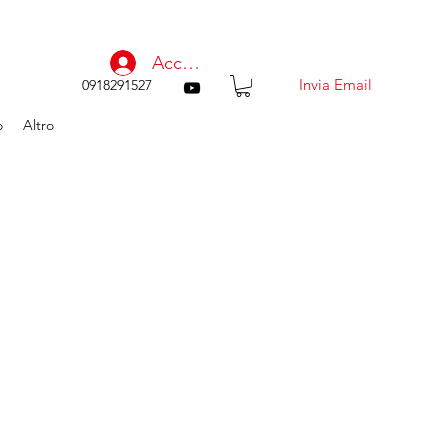
Accedi
Invia Email
0918291527
o
Altro