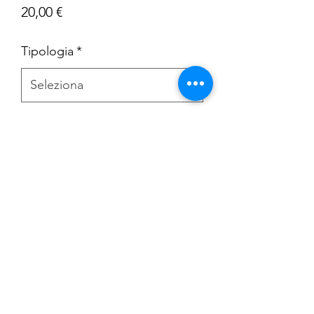
Prezzo
20,00 €
Tipologia
*
Quantità
*
AGGIUNGI AL CARRELLO
Decorato esclusivamente a mano con
colori senza piombo , disponibile su
tazzine piatti e brocche