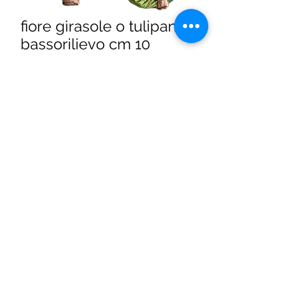
fiore girasole o tulipano
bassorilievo cm 10
Prezzo
24,00 €
Quantità
*
AGGIUNGI AL CARRELLO
©2019 di Ceramiche di Sicilia. Creato con Wix.com