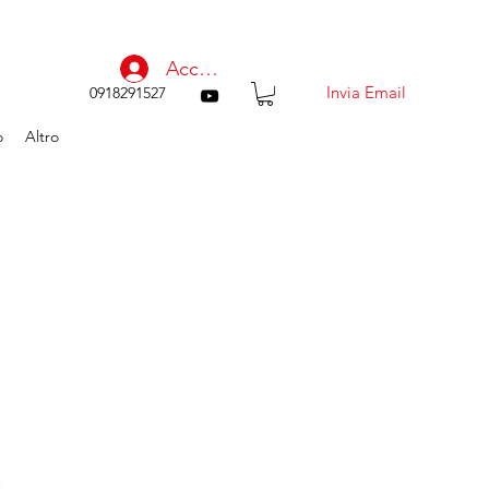
Accedi
Invia Email
0918291527
o
Altro