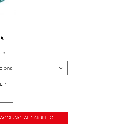
Prezzo
 €
a
*
ziona
tà
*
AGGIUNGI AL CARRELLO