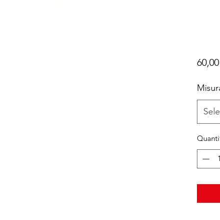
60,00
Misur
Sele
Quanti