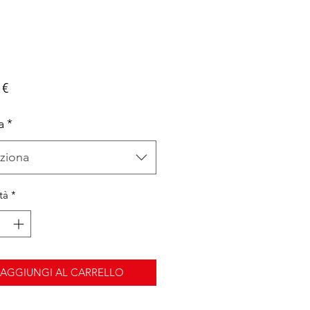
Prezzo
 €
a
*
ziona
tà
*
AGGIUNGI AL CARRELLO