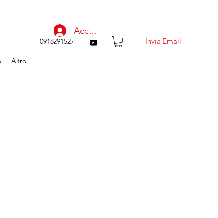
Accedi
Invia Email
0918291527
o
Altro