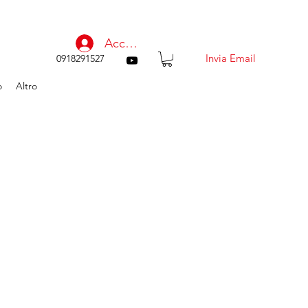
Accedi
Invia Email
0918291527
o
Altro