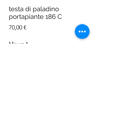
testa di paladino
portapiante 186 C
Prezzo
70,00 €
Misura
*
Quantità
*
AGGIUNGI AL CARRELLO